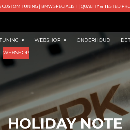
& CUSTOM TUNING | BMW SPECIALIST | QUALITY & TESTED P
PTUNING
WEBSHOP
ONDERHOUD
DET
WEBSHOP
HOLIDAY NOTE