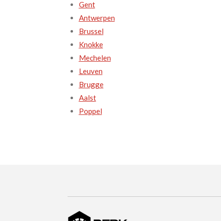
Gent
Antwerpen
Brussel
Knokke
Mechelen
Leuven
Brugge
Aalst
Poppel