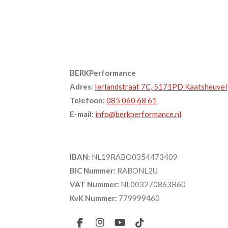
BERKPerformance
Adres:
Ierlandstraat 7C, 5171PD Kaatsheuvel
Telefoon:
085 060 68 61
E-mail:
info@berkperformance.nl
IBAN:
NL19RABO0354473409
BIC Nummer:
RABONL2U
VAT Nummer:
NL003270863B60
KvK Nummer:
779999460
F
I
Y
T