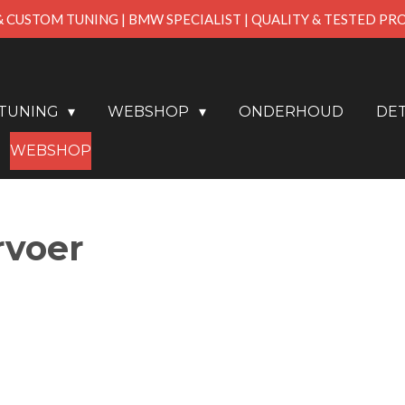
& CUSTOM TUNING | BMW SPECIALIST | QUALITY & TESTED P
PTUNING
WEBSHOP
ONDERHOUD
DET
WEBSHOP
rvoer