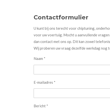
a
n
o
i
c
s
u
k
e
t
T
T
Contactformulier
b
a
u
o
o
g
b
k
o
r
e
U kunt bij ons terecht voor chiptuning, onder
k
a
m
voor uw voertuig. Mocht u aanvullende vragen
dan contact met ons op. Dit kan zowel telefonis
Wij proberen uw vraag dezelfde werkdag nog 
Naam *
E-mailadres *
Bericht *