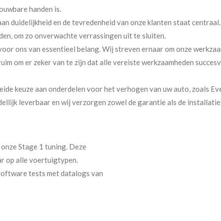
rouwbare handen is.
an duidelijkheid en de tevredenheid van onze klanten staat centraal.
en, om zo onverwachte verrassingen uit te sluiten.
 voor ons van essentieel belang. Wij streven ernaar om onze werkza
 ruim om er zeker van te zijn dat alle vereiste werkzaamheden succe
ide keuze aan onderdelen voor het verhogen van uw auto, zoals Even
ellijk leverbaar en wij verzorgen zowel de garantie als de installati
 onze Stage 1 tuning. Deze
ar op alle voertuigtypen.
software tests met datalogs van