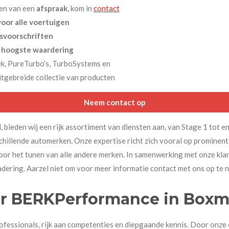
en van een
afspraak
, kom in
contact
voor alle voertuigen
svoorschriften
e
hoogste waardering
k, PureTurbo’s, TurboSystems en
tgebreide collectie van producten
Neem contact op
d, bieden wij een rijk assortiment van diensten aan, van Stage 1 tot
chillende automerken. Onze expertise richt zich vooral op promin
oor het tunen van alle andere merken. In samenwerking met onze klan
adering. Aarzel niet om voor meer informatie contact met ons op te 
r BERKPerformance in Boxm
ofessionals, rijk aan competenties en diepgaande kennis. Door onze