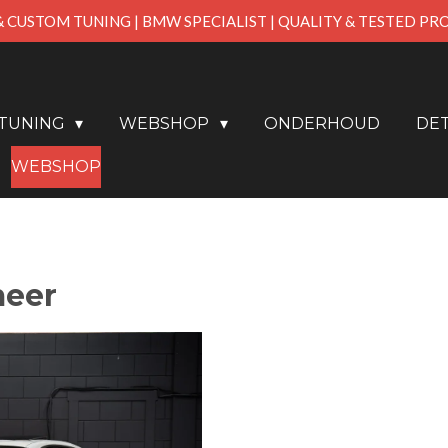
& CUSTOM TUNING | BMW SPECIALIST | QUALITY & TESTED P
PTUNING
WEBSHOP
ONDERHOUD
DET
WEBSHOP
meer