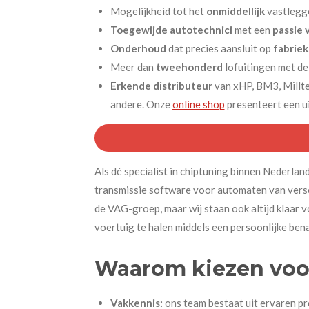
Mogelijkheid tot het
onmiddellijk
vastlegg
Toegewijde autotechnici
met een
passie 
Onderhoud
dat precies aansluit op
fabriek
Meer dan
tweehonderd
lofuitingen met d
Erkende distributeur
van xHP, BM3, Millte
andere. Onze
online shop
presenteert een ui
Als dé specialist in chiptuning binnen Nederlan
transmissie software voor automaten van vers
de VAG-groep, maar wij staan ook altijd klaar v
voertuig te halen middels een persoonlijke ben
Waarom kiezen voo
Vakkennis:
ons team bestaat uit ervaren pr