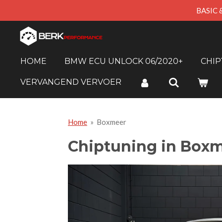
BASIC 
Skip
to
main
content
HOME
BMW ECU UNLOCK 06/2020+
CHI
VERVANGEND VERVOER
Home
»
Boxmeer
Chiptuning in Box