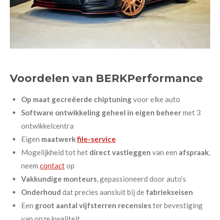
Voordelen van BERKPerformance
Op maat gecreëerde chiptuning
voor elke auto
Software ontwikkeling geheel in eigen beheer
met 3
ontwikkelcentra
Eigen
maatwerk
file-service
Mogelijkheid tot het
direct
vastleggen
van een
afspraak
,
neem
contact
op
Vakkundige monteurs
, gepassioneerd door auto’s
Onderhoud
dat precies aansluit bij de
fabriekseisen
Een
groot aantal vijfsterren recensies
ter bevestiging
van onze kwaliteit