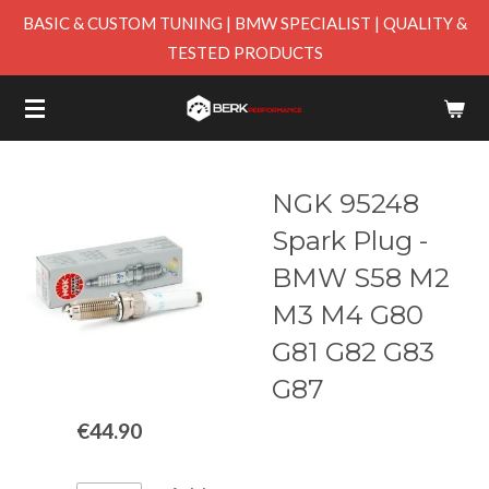
BASIC & CUSTOM TUNING | BMW SPECIALIST | QUALITY &
Skip
TESTED PRODUCTS
to
main
content
NGK 95248
Spark Plug -
BMW S58 M2
M3 M4 G80
G81 G82 G83
G87
€44.90