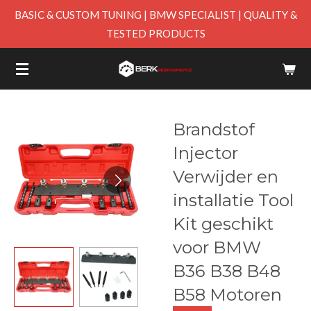
BASIC & CUSTOM TUNING | BMW SPECIALIST | QUALITY &
Skip
TESTED PRODUCTS
to
main
content
Brandstof
Injector
Verwijder en
installatie Tool
Kit geschikt
voor BMW
B36 B38 B48
B58 Motoren