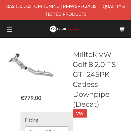
BASIC & CUSTOM TUNING | BMW SPECIALIST | QUALITY &
Skip
TESTED PRODUCTS
to
main
content
Milltek VW
Golf 8 2.0 TSI
GTI 245PK
Catless
Downpipe
€779.00
(Decat)
VW
Fitting