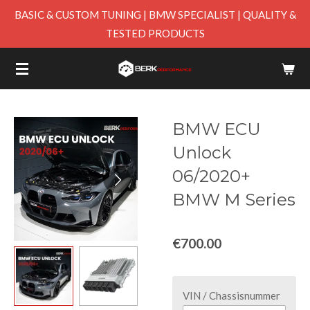
BASIC & CUSTOM TUNING | BMW SPECIALIST | QUALITY &
Skip
TESTED PRODUCTS
to
main
content
BMW ECU
Unlock
06/2020+
BMW M Series
€700.00
VIN / Chassisnummer